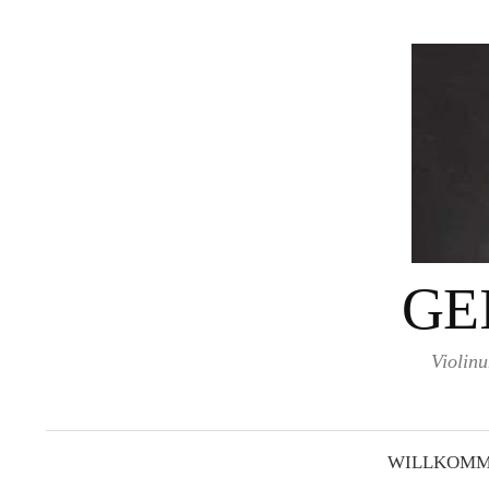
Springe
zum
Inhalt
GE
Violinu
WILLKOMM