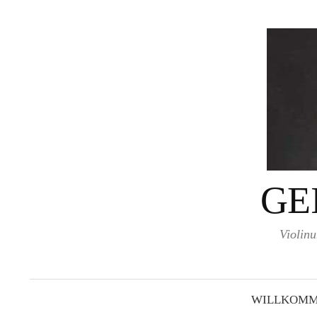
Springe
zum
Inhalt
GE
Violinu
WILLKOMM