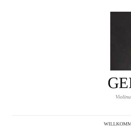
Springe
zum
Inhalt
GE
Violinu
WILLKOMM