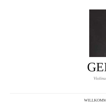
Springe
zum
Inhalt
GE
Violinu
WILLKOMM